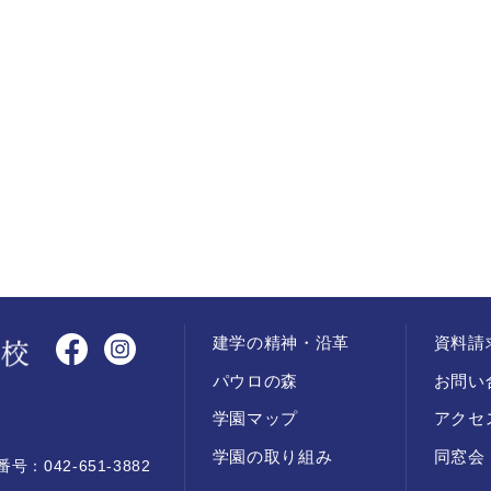
建学の精神・沿革
資料請
パウロの森
お問い
学園マップ
アクセ
学園の取り組み
同窓会
：042-651-3882