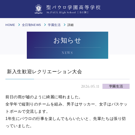
HOME
全日制NEWS
学園生活
詳細
お知らせ
NEWS
新入生歓迎レクリエーション大会
2026.05.11
学園生活
前日の雨が嘘のように綺麗に晴れました。
全学年で縦割りのチームを組み、男子はサッカー、女子はバスケッ
トボールで交流します。
1年生にパウロの行事を楽しんでもらいたいと、先輩たちは張り切
っていました。