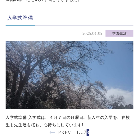
入学式準備
2025.04.05
学園生活
入学式準備 入学式は、４月７日の月曜日。新入生の入学を、在校
生も先生達も桜も、心待ちにしています!
PREV
1
…
7
8